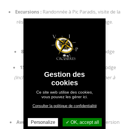
Excursions :
Randonnée à Pic Paradis, visite de la
réserve naturelle, soirée en musique lounge.
Options & Tarifs
8 jours :
4 jours croisière / 4 jours écolodge
15 jours :
7 jours croisière / 8 jours écolodge
Gestion des
(Inclus : skipper, repas à bord, petit-déjeuner à
cookies
l’écolodge, activités guidées.)
Ce site web utilise des cookies,
vous pouvez les gérer ici.
Pourquoi choisir ce programme ?
Consulter la politique de confidentialité
Aventure & détente
: Navigation et immersion
Personalize
OK, accept all