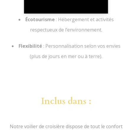
locale.
Écotourisme
: Hébergement et activités
respectueux de l’environnement.
Flexibilité
: Personnalisation selon vos envies
(plus de jours en mer ou à terre).
Inclus dans :
Notre voilier de croisière dispose de tout le confort