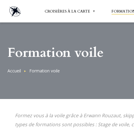
Skip
to
main
CROISIÈRES À LA CARTE
FORMATIO
content
DESTINATIONS BRETAGNE SUD
Formation voile
Breadcrumb
Accueil
Formation voile
Formez vous à la voile grâce à Erwann Rouzaut, skip
types de formations sont possibles : Stage de voile, 