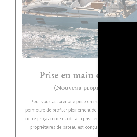
Prise en main de bateau
(Nouveau propriétaire)
Pour vous assurer une prise en main en douceur et v
permettre de profiter pleinement de votre expérience e
notre programme d'aide à la prise en main pour les no
propriétaires de bateau est conçu sur mesure pour vo