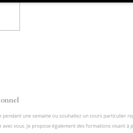
ionnel
e pendant une semaine ou souhaitez un cours particulier re
 avec vous. Je propose également des formations visant à pr