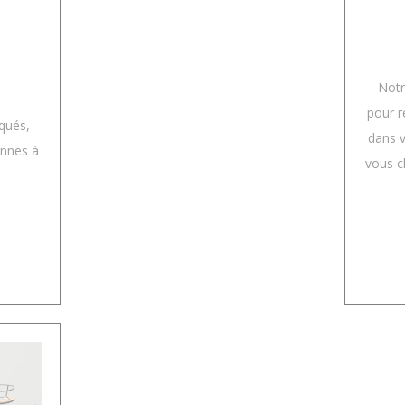
Notr
pour 
qués,
dans v
onnes à
vous c