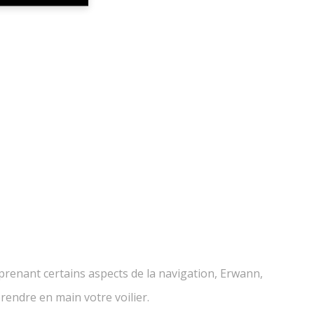
prenant certains aspects de la navigation, Erwann,
endre en main votre voilier.