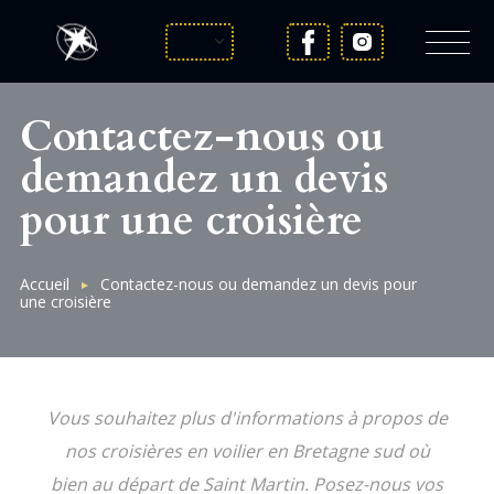
Skip
to
main
content
FRENCH
Contactez-nous ou
demandez un devis
pour une croisière
Breadcrumb
Accueil
Contactez-nous ou demandez un devis pour
une croisière
Vous souhaitez plus d'informations à propos de
nos croisières en voilier en Bretagne sud où
bien au départ de Saint Martin. Posez-nous vos